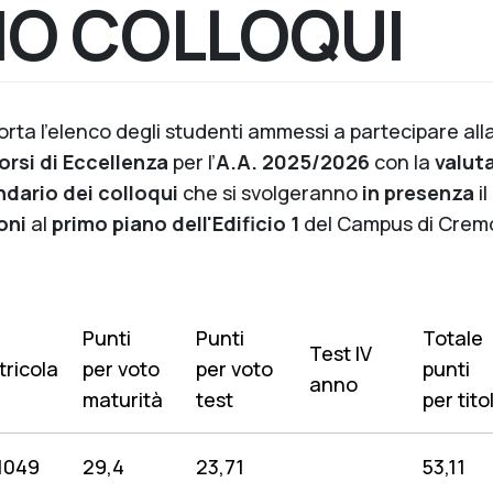
IO COLLOQUI
porta l’elenco degli studenti ammessi a partecipare all
orsi di Eccellenza
per l’
A.A.
2025/2026
con la
valuta
ndario dei colloqui
che si svolgeranno
in presenza
il
oni
al
primo piano dell'Edificio 1
del Campus di Crem
Punti
Punti
Totale
Test IV
ricola
per voto
per voto
punti
anno
maturità
test
per titol
1049
29,4
23,71
53,11