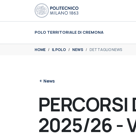
Skip to main content
Skip to page footer
POLO TERRITORIALE DI CREMONA
You are here:
HOME
IL POLO
NEWS
DETTAGLIO NEWS
News
PERCORSI 
2025/26 - 