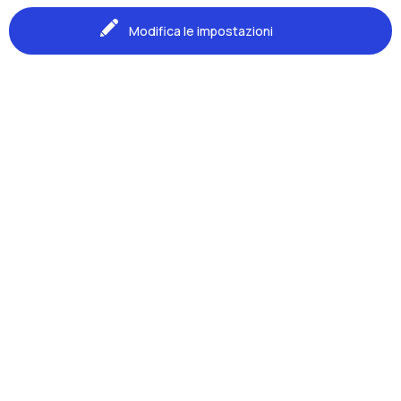
Naviga il sito
Modifica le impostazioni
Il Polo
one
Formazione
Studenti
Ricerca