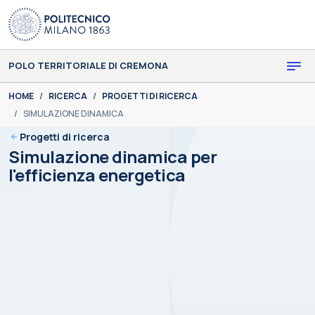
Skip to main content
Skip to page footer
POLO TERRITORIALE DI CREMONA
You are here:
HOME
RICERCA
PROGETTI DI RICERCA
SIMULAZIONE DINAMICA
Progetti di ricerca
Simulazione dinamica per
l'efficienza energetica