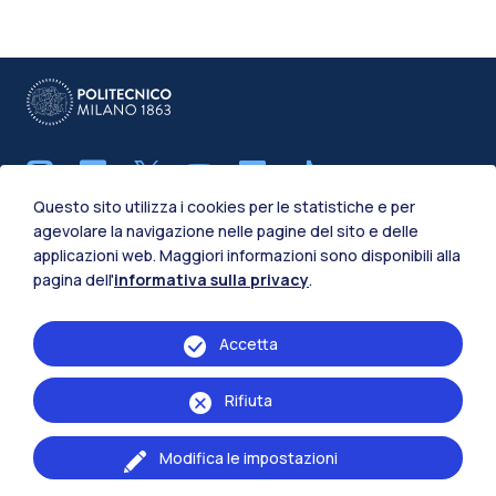
Questo sito utilizza i cookies per le statistiche e per
agevolare la navigazione nelle pagine del sito e delle
IT
EN
applicazioni web. Maggiori informazioni sono disponibili alla
pagina dell'
informativa sulla privacy
.
Scuola di:
Ingegneria Industriale e dell'Informazione
Accetta
Naviga il sito
Rifiuta
Risorse
Modifica le impostazioni