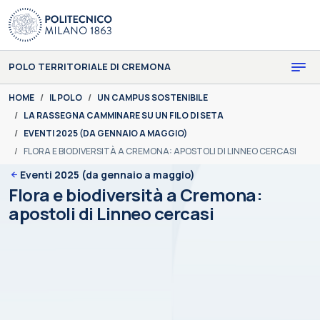
Skip to main content
Skip to page footer
POLO TERRITORIALE DI CREMONA
You are here:
HOME
IL POLO
UN CAMPUS SOSTENIBILE
LA RASSEGNA CAMMINARE SU UN FILO DI SETA
EVENTI 2025 (DA GENNAIO A MAGGIO)
FLORA E BIODIVERSITÀ A CREMONA: APOSTOLI DI LINNEO CERCASI
Eventi 2025 (da gennaio a maggio)
Flora e biodiversità a Cremona:
apostoli di Linneo cercasi